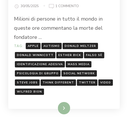
30/05/2025
1 COMMENTO
Milioni di persone in tutto il mondo in
queste ore commentano la morte del
fondatore …
TAG:
APPLE
AUTISMO
DONALD MELTZER
DONALD WINNICOTT
ESTHER BICK
FALSO SÈ
IDENTIFICAZIONE ADESIVA
MASS MEDIA
PSICOLOGIA DI GRUPPO
SOCIAL NETWORK
STEVE JOBS
THINK DIFFERENT
TWITTER
VIDEO
WILFRED BION
Leggi...