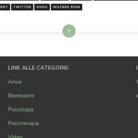
RENT
TWITTER
VIDEO
WILFRED BION
Leggi...
LINK ALLE CATEGORIE:
Ansia
Benessere
Psicologia
Psicoterapia
Video