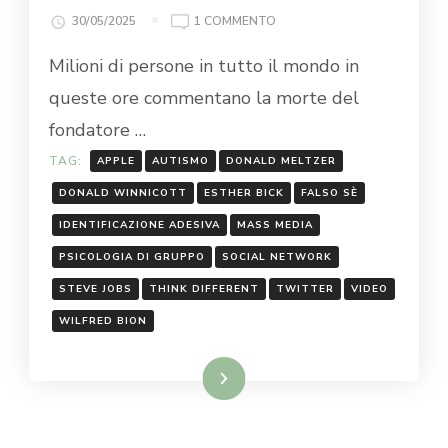
30/05/2025
1 COMMENTO
Milioni di persone in tutto il mondo in
queste ore commentano la morte del
fondatore …
TAG:
APPLE
AUTISMO
DONALD MELTZER
DONALD WINNICOTT
ESTHER BICK
FALSO SÈ
IDENTIFICAZIONE ADESIVA
MASS MEDIA
PSICOLOGIA DI GRUPPO
SOCIAL NETWORK
STEVE JOBS
THINK DIFFERENT
TWITTER
VIDEO
WILFRED BION
Leggi...