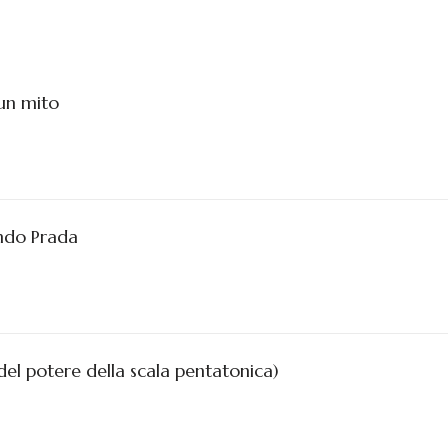
un mito
ondo Prada
del potere della scala pentatonica)