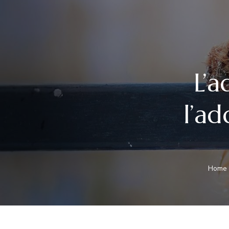
L’a
l’a
Home 