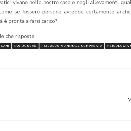
atici, vivano nelle nostre case o negli allevamenti, qua
li come se fossero persone avrebbe certamente anch
 è pronta a farsi carico?
e che risposte.
CANI
IAN DUNBAR
PSICOLOGIA ANIMALE COMPARATA
PSICOLOGIA 
W