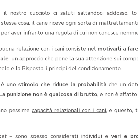
il nostro cucciolo ci saluti saltandoci addosso, l
stessa cosa, il cane riceve ogni sorta di maltrattament
to per aver infranto una regola di cui non conosce nemme
buona relazione con i cani consiste nel
motivarli a far
ale
, un approccio che pone la sua attenzione sui compor
olo e la Risposta, i principi del condizionamento.
 è uno stimolo che riduce la probabilità
che un det
La punizione non è qualcosa di brutto
, e non è affatto
anno pessime
capacità relazionali con i cani
, e questo, 
pet
– sono spesso considerati individui e
veri e pr