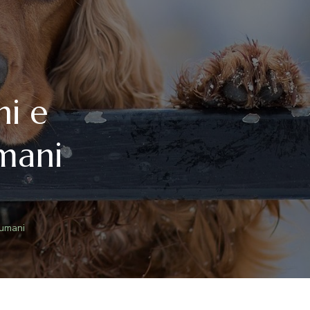
ni e
mani
 umani