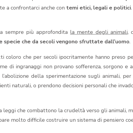
e a confrontarci anche con
temi etici, legali e politici
.
ra sempre più approfondita
la mente degli animali
, 
e specie che da secoli vengono sfruttate dall’uomo
.
i coloro che per secoli ipocritamente hanno preso pe
ieme di ingranaggi non provano sofferenza, sorgono 
abolizione della sperimentazione sugli animali, per la
ienti naturali, o prendono decisioni personali che invad
 leggi che combattono la crudeltà verso gli animali, ma
pare molto difficile costruire un sistema di pensiero co