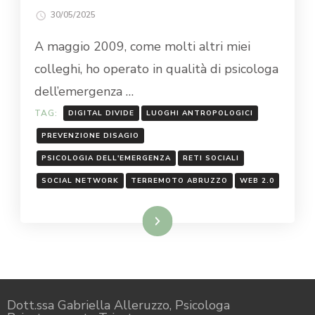
30/05/2025
A maggio 2009, come molti altri miei
colleghi, ho operato in qualità di psicologa
dell’emergenza …
TAG:
DIGITAL DIVIDE
LUOGHI ANTROPOLOGICI
PREVENZIONE DISAGIO
PSICOLOGIA DELL'EMERGENZA
RETI SOCIALI
SOCIAL NETWORK
TERREMOTO ABRUZZO
WEB 2.0
Leggi...
Dott.ssa Gabriella Alleruzzo, Psicologa