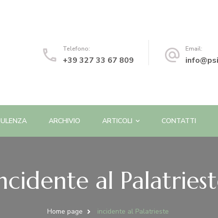
o | Psicologa e Psicoterapeuta
Telefono:
Email:
+39 327 33 67 809
info@psi
ULENZA
ARCHIVIO
ARTICOLI
CONTATTI
ncidente al Palatries
Home page
incidente al Palatrieste