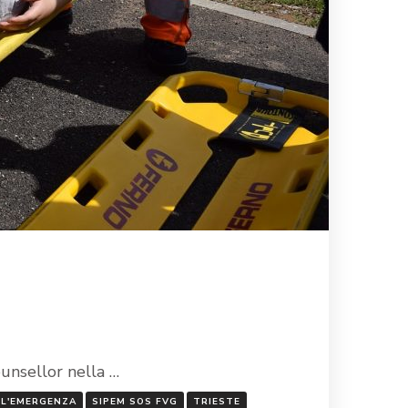
ounsellor nella …
LL'EMERGENZA
SIPEM SOS FVG
TRIESTE