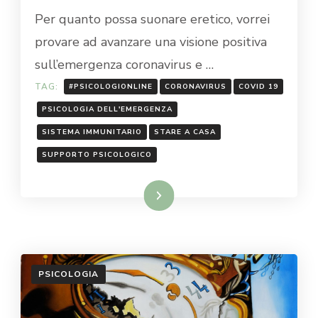
Per quanto possa suonare eretico, vorrei
provare ad avanzare una visione positiva
sull’emergenza coronavirus e …
TAG:
#PSICOLOGIONLINE
CORONAVIRUS
COVID 19
PSICOLOGIA DELL'EMERGENZA
SISTEMA IMMUNITARIO
STARE A CASA
SUPPORTO PSICOLOGICO
Leggi...
PSICOLOGIA