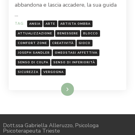
abbandona e lascia accadere, la sua guida
…
TAG:
ANSIA
ARTE
ARTISTA OMBRA
ATTUALIZZAZIONE
BENESSERE
BLOCCO
COMFORT ZONE
CREATIVITÀ
GIOCO
JOSEPH SANDLER
OMEOSTASI AFFETTIVA
SENSO DI COLPA
SENSO DI INFERIORITÀ
SICUREZZA
VERGOGNA
Leggi...
Dott.ssa Gabriella Alleruzzo, Psicologa
Psicoterapeuta Trieste