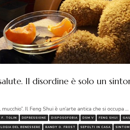
 salute. Il disordine è solo un sint
, mucchio”. Il Feng Shui è un’arte antica che si occupa …
 F. TOLIN
DEPRESSIONE
DISPOSOFOBIA
DSM V
FENG SHUI
GAI
OLOGIA DEL BENESSERE
RANDY O. FROST
SEPOLTI IN CASA
SINTOM