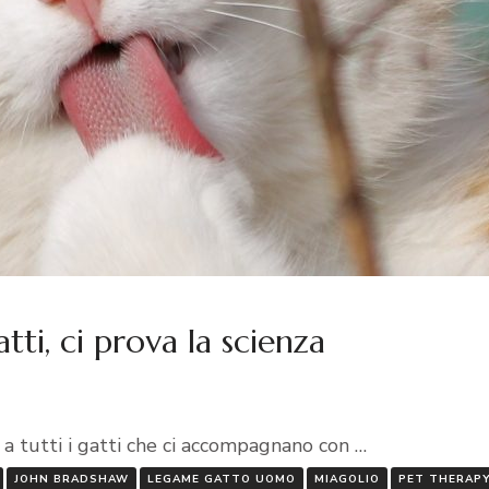
tti, ci prova la scienza
 a tutti i gatti che ci accompagnano con …
JOHN BRADSHAW
LEGAME GATTO UOMO
MIAGOLIO
PET THERAP