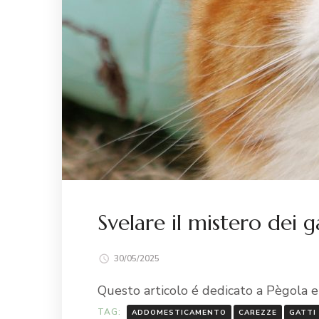
Svelare il mistero dei ga
30/05/2025
Questo articolo é dedicato a Pègola e
TAG:
ADDOMESTICAMENTO
CAREZZE
GATTI