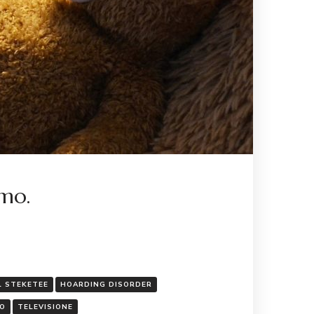
omo.
L STEKETEE
HOARDING DISORDER
O
TELEVISIONE