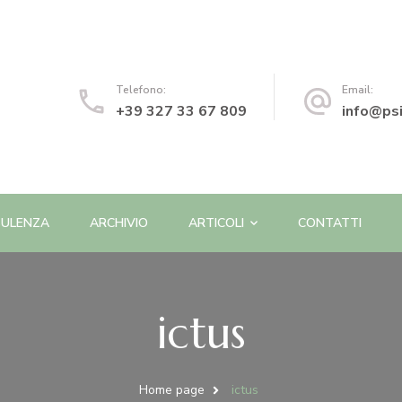
o | Psicologa e Psicoterapeuta
Telefono:
Email:
+39 327 33 67 809
info@psi
ULENZA
ARCHIVIO
ARTICOLI
CONTATTI
ictus
Home page
ictus